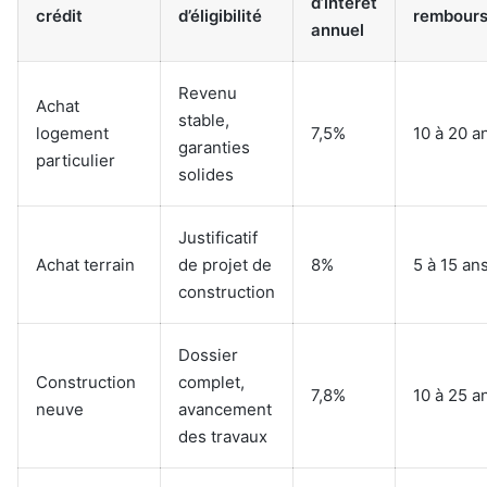
d’intérêt
crédit
d’éligibilité
rembour
annuel
Revenu
Achat
stable,
logement
7,5%
10 à 20 a
garanties
particulier
solides
Justificatif
Achat terrain
de projet de
8%
5 à 15 an
construction
Dossier
Construction
complet,
7,8%
10 à 25 a
neuve
avancement
des travaux