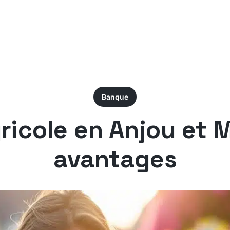
Banque
icole en Anjou et M
avantages