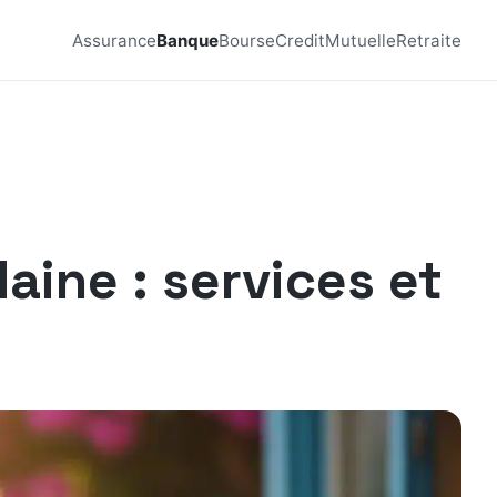
Assurance
Banque
Bourse
Credit
Mutuelle
Retraite
aine : services et