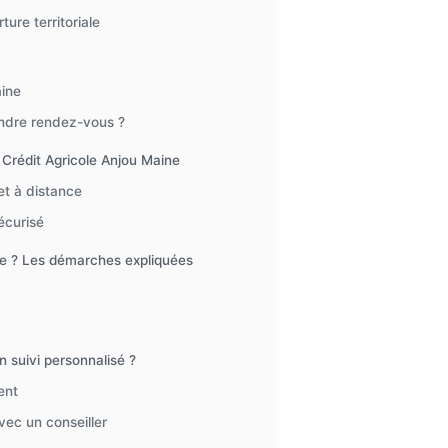
ure territoriale
aine
ndre rendez-vous ?
 Crédit Agricole Anjou Maine
t à distance
écurisé
e ? Les démarches expliquées
 suivi personnalisé ?
ent
ec un conseiller