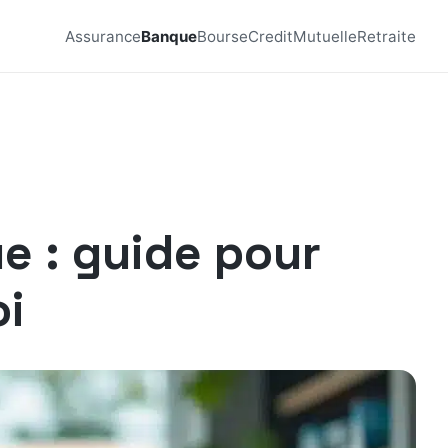
Assurance
Banque
Bourse
Credit
Mutuelle
Retraite
ue : guide pour
oi