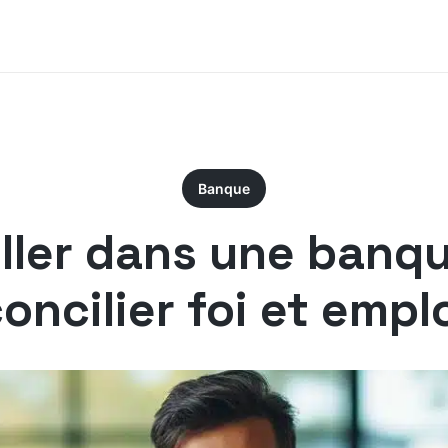
Banque
iller dans une banq
oncilier foi et empl