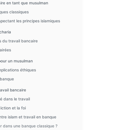
ncaire en tant que musulman
ques classiques
pectant les principes islamiques
charia
s du travail bancaire
airées
 pour un musulman
mplications éthiques
a banque
ravail bancaire
é dans le travail
tion et la foi
ntre islam et travail en banque
er dans une banque classique ?